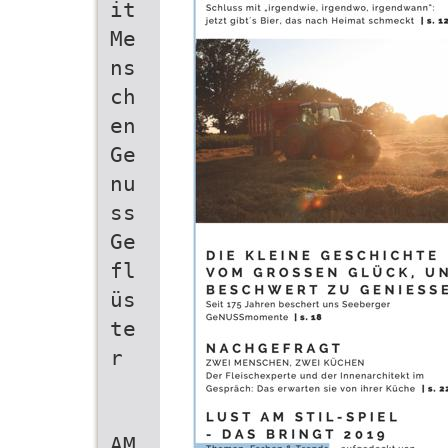
it
Me
ns
ch
en
Ge
nu
ss
Ge
fl
üs
te
r
AM