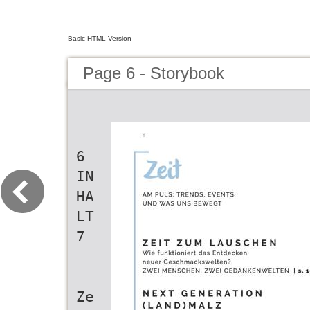
Basic HTML Version
Page 6 - Storybook
6
IN
HA
LT
7
Ze