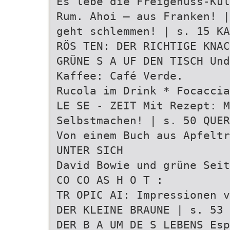
Es lebe die Freigenuss-Kul
Rum. Ahoi – aus Franken! |
geht schlemmen! | s. 15 KA
RÖS TEN: DER RICHTIGE KNAC
GRÜNE S A UF DEN TISCH Und
Kaffee: Café Verde.
Rucola im Drink * Focacci
LE SE - ZEIT Mit Rezept: M
Selbstmachen! | s. 50 QUER
Von einem Buch aus Apfeltr
UNTER SICH
David Bowie und grüne Seit
CO CO AS H O T :
TR OPIC AI: Impressionen v
DER KLEINE BRAUNE | s. 53
DER B A UM DE S LEBENS Esp