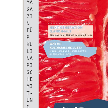
MA
GA
ZI
N
FÜ
R
KU
LI
NA
RI
SC
HE
MI
T-
UN
D