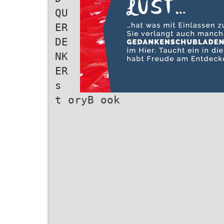
QU
ER
DE
NK
ER
s
t oryB ook