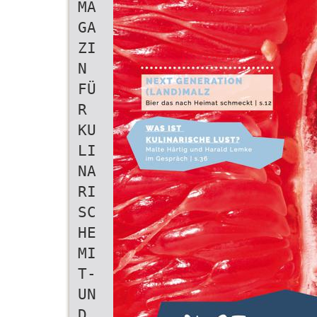
MA
GA
ZI
N
FÜ
R
KU
LI
NA
RI
SC
HE
MI
T-
UN
D