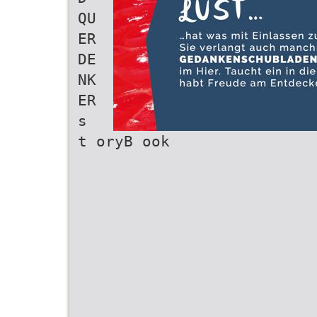
QU
ER
DE
NK
ER
s
t oryB ook